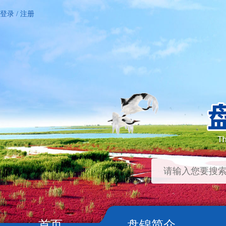
登录
/
注册
首页
盘锦简介