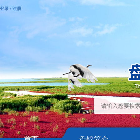
登录
/
注册
首页
盘锦简介