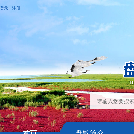
登录
/
注册
首页
盘锦简介