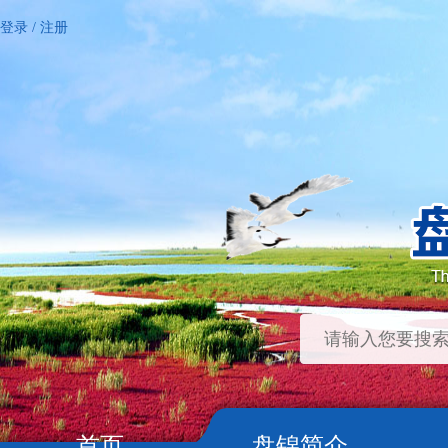
登录
/
注册
首页
盘锦简介