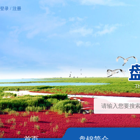
登录
/
注册
首页
盘锦简介