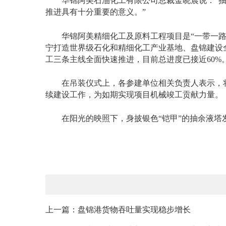
华锦阿美石油化工有限公司总裁金晓晨说：
“
推进具有十分重要的意义。”
华锦阿美精细化工及原料工程项目是
“一带一
宁打造世界级石化和精细化工产业基地、盘锦建设全
工三条主线全面快速推进，目前总进度已接近60%
在吊装仪式上，各参建单位相关负责人表示，将
续建设工作，为如期实现项目机械竣工贡献力量。
在阳光的映照下，身披银色
“铠甲”的抽余液
上一篇：盘锦港货物吞吐量实现稳步增长