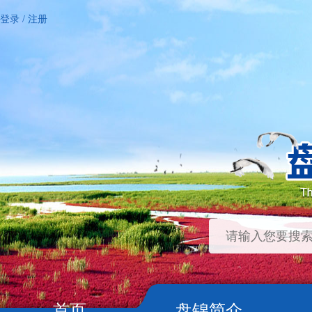
登录
/
注册
首页
盘锦简介