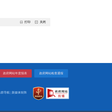
护人员进行了深入交流，分享了先进的医疗理念和管理经验。
提供了免费义诊及咨询服务，受到了群众的欢迎和好评。
活动期间，市中心医院进行了详细周密的工作部署，专家用自
致好评。
质医疗服务，更能通过专家的“传帮带”，为我市搭建了一座
将以此为契机，与首都医疗机构展开全方位、深层次合作，开启
打印
关闭