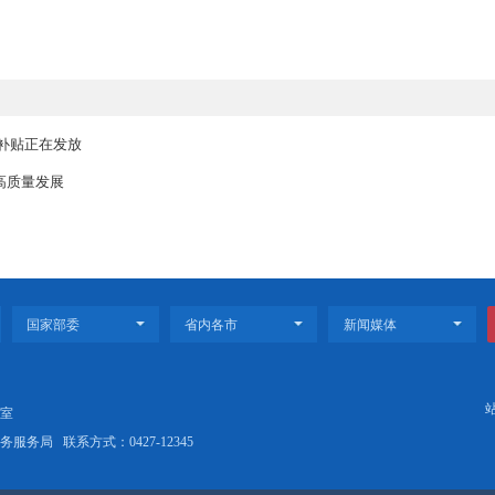
宝贵的意见和建议。专家还就学科建设、医疗质量管理等方面与医
中3位中医专家到市中医医院国医堂开展义诊活动，为90余位患者
共接待前来咨询问诊的患者400余名。为保证患者顺利就诊，
服务每一位问诊的患者，出诊现场井然有序，活动获得了患者的一
新表示，此次活动不仅能够让广大盘锦市民享受到来自首都的优
对接的桥梁，打造“首都标准+盘锦实践”的新模式。市中心医院
作的新篇章。
年汽车以旧换新补贴正在发放