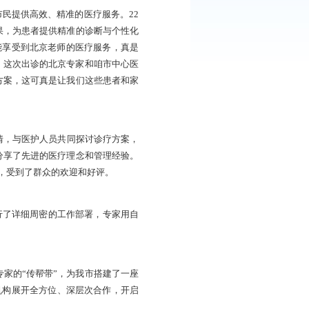
北京大学第六医院、北京大学第三医院延庆医院、中国中医
贞医院、北京中医药大学第三附属医院、首都医科大学附属北
参加，出诊专业涵盖儿童先心病、消化内镜、儿外科、心理门
医科等领域，各位专家22日、23日利用两天的时间共同为盘
质医疗资源下沉，为盘锦市民提供高效、精准的医疗服务。22
细询问病史，查看检验结果，为患者提供精准的诊断与个性化
返两地，现在在家门口就能享受到北京老师的医疗服务，真是
看过，但实在是太不方便了，这次出诊的北京专家和咱市中心医
保持沟通，随时调整治疗方案，这可真是让我们这些患者和家
入病房，详细了解患者病情，与医护人员共同探讨诊疗方案，