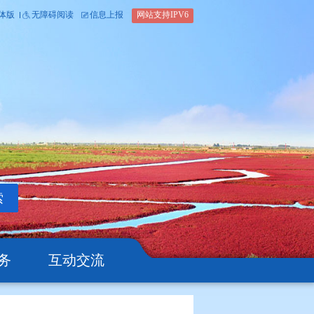
内部办公平台
简体版
繁体版
无障碍阅读
信息上报
网站支
搜索
公开
办事服务
互动交流