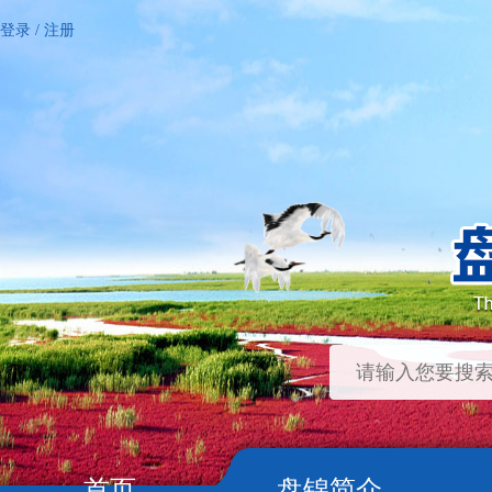
登录
/
注册
首页
盘锦简介