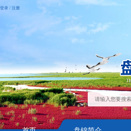
登录
/
注册
首页
盘锦简介