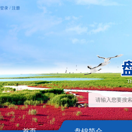
登录
/
注册
首页
盘锦简介