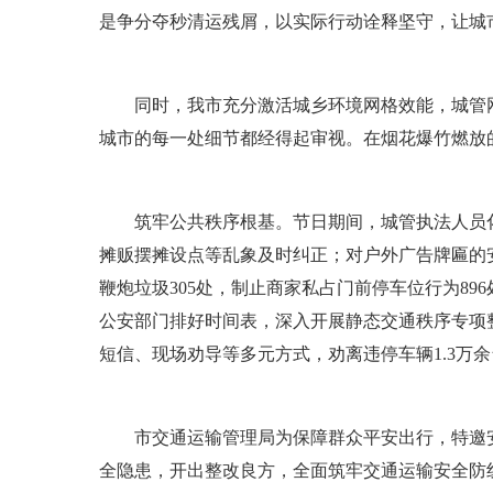
是争分夺秒清运残屑，以实际行动诠释坚守，让城
同时，我市充分激活城乡环境网格效能，城管网格
城市的每一处细节都经得起审视。在烟花爆竹燃放
筑牢公共秩序根基。节日期间，城管执法人员化身
摊贩摆摊设点等乱象及时纠正；对户外广告牌匾的
鞭炮垃圾305处，制止商家私占门前停车位行为896
公安部门排好时间表，深入开展静态交通秩序专项
短信、现场劝导等多元方式，劝离违停车辆1.3万
市交通运输管理局为保障群众平安出行，特邀安全
全隐患，开出整改良方，全面筑牢交通运输安全防