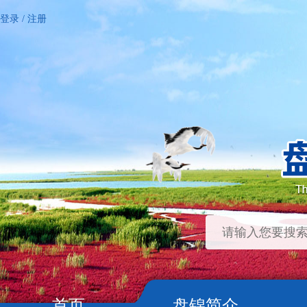
登录
/
注册
首页
盘锦简介