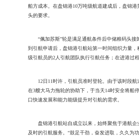
船方成本。在盘锦港10万吨级航道建成后，盘锦
头的要求。
“佩加苏斯”轮是满足通航条件后中储粮码头接卸的第
到引航申请后，盘锦港引航站第一时间组织力量，
级引航员的2人引航团队执行引航任务；在进港过
12日11时许，引航员准时登轮。由于该时段航
在3艘大马力拖轮的协助下，于当天14时安全将
口快速发展和能力能级提升对引航的需求。
盘锦港引航站自成立以来，始终聚焦于港航企业
及时的引航服务。“鼓足干劲，奋发进取，久久为