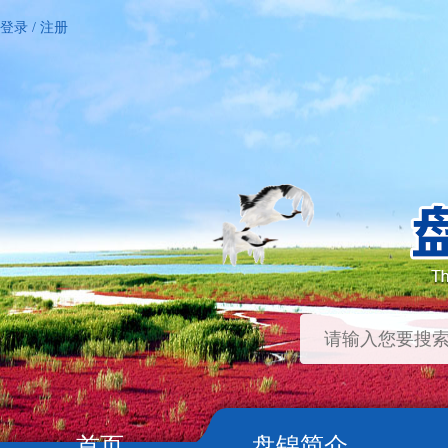
登录
/
注册
首页
盘锦简介