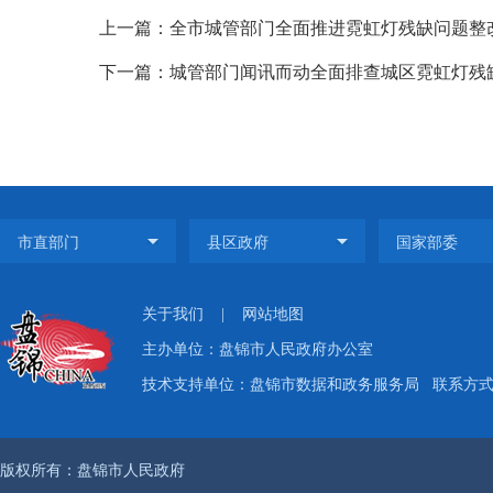
上一篇：全市城管部门全面推进霓虹灯残缺问题整
下一篇：城管部门闻讯而动全面排查城区霓虹灯残
关于我们
|
网站地图
主办单位：盘锦市人民政府办公室
技术支持单位：盘锦市数据和政务服务局
联系方式：
版权所有：盘锦市人民政府