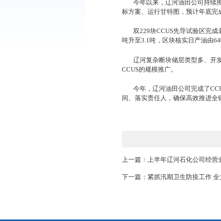
将二氧化碳作为
2021年，辽河
实现“从无到有、从概
3年来，CCUS
集、液化、注入、循
今年以来，辽河
标方案、运行甘特图
双
229块CCU
吨升至3.1吨，区块
辽河复杂断块储
CCUS的规模推广。
今年，辽河油田
间、落实责任人，确