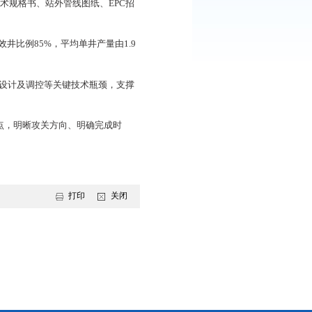
助力油田在
“双碳”背景下，实现绿色清洁生产。
验方案，全力推进示范工程建设，多类型先导试验同步拓展，快速
氧化碳液化站和兴采双229块循环注入站顺利投产，形成了捕
首。
程前期评价手续办理，编制技术规格书、站外管线图纸、EPC招
量569井次，11井组见效井比例85%，平均单井产量由1.9
导试验部分井组也启动转注。
封存下限及多类型油藏优化设计及调控等关键技术瓶颈，支撑
管理、经营等方面的堵点卡点，明晰攻关方向、明确完成时