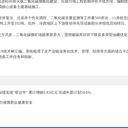
油藏高效驱油剂提高采收率，支撑辽河扛稳能源保供重任的同时，
油田公司快速启动CCUS资源评估及科技攻关，编制CCUS先导试
念到现场”的突破。
工程纳入辽宁省“揭榜挂帅”立项，欢采二氧化碳捕集液化站、特油二
环处理全流程配套工艺系统，注碳与产油规模位列6个先导试验之
油田公司持续推进杜
66块火驱二氧化碳捕集站建设，完成10项工
，预计年底完成核心设备土建基础施工。
S先导试验区完成老井复注、注采井个性化调控、二氧化碳含量监测等工作
核实日产油由64吨上升至102吨。此外，冷西地区上下游联动等先
层类型多、开发方式多，二氧化碳驱矿场效果差异大，需突破碳库
公司完成了
CCUS技术树汇编，系统梳理了全产业链业务在技术、
保高效推进全链条工作任务和指标。