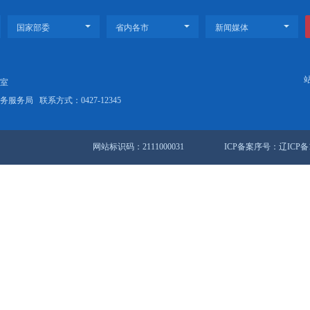
公司经营业绩实现“双过半” 累计增效0.83亿元 完成年度计划54.6%
防疫工作 全力保障群众健康安全
站地图
锦市人民政府办公室
盘锦市数据和政务服务局
联系方式：0427-12345