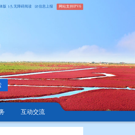
内部办公平台
简体版
繁体版
无障碍阅读
信息上报
网站支
搜索
公开
办事服务
互动交流