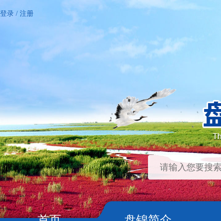
登录
/
注册
首页
盘锦简介