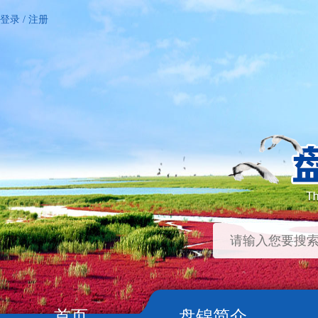
登录
/
注册
首页
盘锦简介