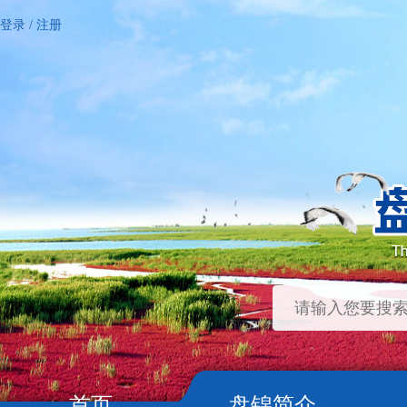
登录
/
注册
首页
盘锦简介