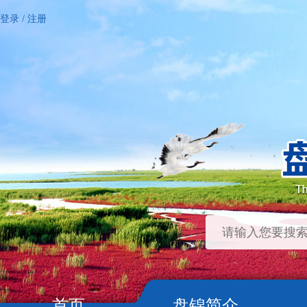
登录
/
注册
首页
盘锦简介