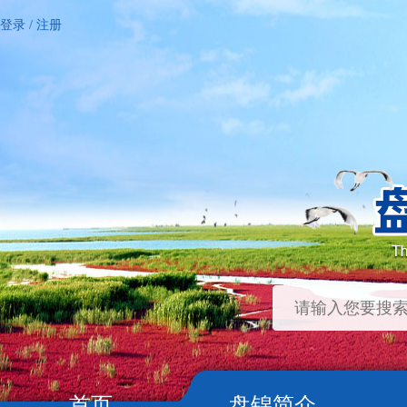
登录
/
注册
首页
盘锦简介