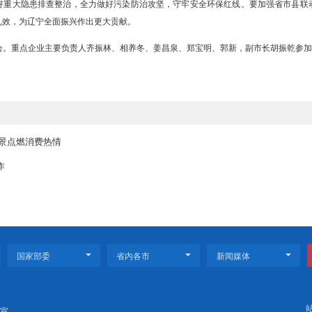
航。
入学习贯彻习近平总书记对辽宁的重要讲话和重要指示精神，全面贯彻
头企业，保障生产稳定，实事求是推动指标回升，以实打实举措确保实现
优化产业结构，加快配套产业布局，深化央地合作，强化科技赋能，持续
城市责任，按期完成规上企业诊断与改造任务，确保智能工厂建设达标
碰硬，从严抓好重大隐患排查整治，全力做好污染防治攻坚，守牢安全
各项工作落地见效，为辽宁全面振兴作出更大贡献。
德怀主持座谈会。重点企业主要负责人齐振林、相养冬、姜昌泉、郑宝
融合 多元场景点燃消费热情