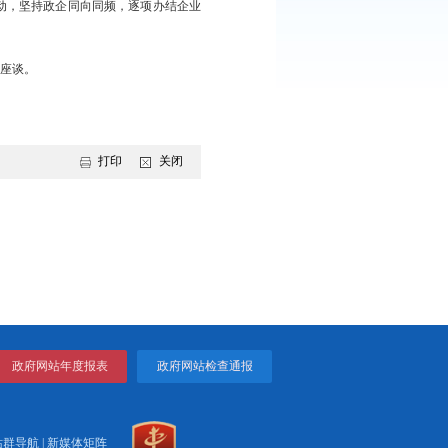
落实党中央决策部署及省委、省政府工作安排，深化“基点管理”，
“双过半”。要聚焦产业转型，依托大盘绿色石化集群与辽宁盘锦精
培育新动能。要狠抓重点任务，全速推进“智改数转”，扛起国家中
，加快化工老旧装置更新改造，充分利用各类金融工具，破解企业
环保红线。要加强省市县联动，坚持政企同向同频，逐项办结企业
明、郭新，副市长胡振乾参加座谈。
打印
关闭