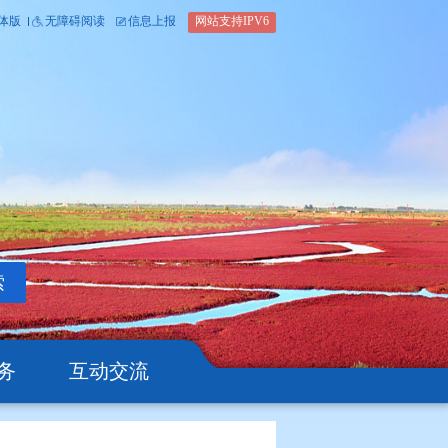
内部办公平台
简体版
繁体版
无障碍阅读
信息上报
网站支
搜索
公开
办事服务
互动交流