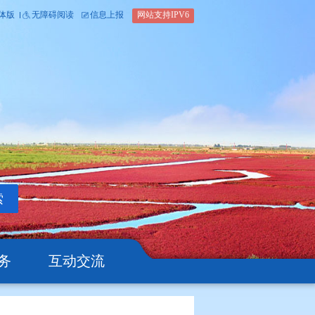
内部办公平台
简体版
繁体版
无障碍阅读
信息上报
网站支
搜索
公开
办事服务
互动交流