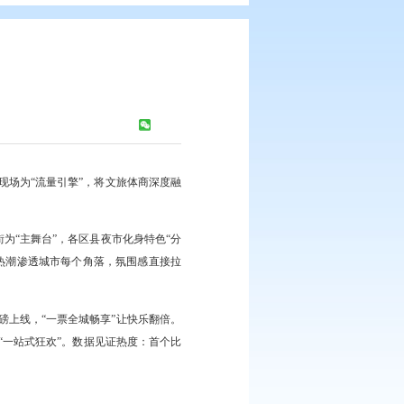
盘锦
浏览次数：
490
次
地。我市顺势而为，以赛事第二现场为“流量引擎”，将文旅体商深度融
”全域观赛体系——以广厦艺术街为“主舞台”，各区县夜市化身特色“分
，让“全民看球、欢乐共享”的热潮渗透城市每个角落，氛围感直接拉