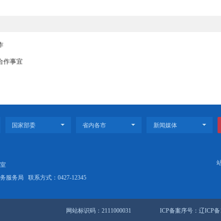
系列惠民福利更是“精准投喂”：多家景区凭赛事票根就能解锁门票减免
，本土特产、非遗文创集中“亮相”，线上线下促销活动花式“圈粉”，让
6万人次市民游客打卡，狂揽160万元综合收入，夜间经济活力与市井消费
度安全生产工作
省气象局会商合作事宜