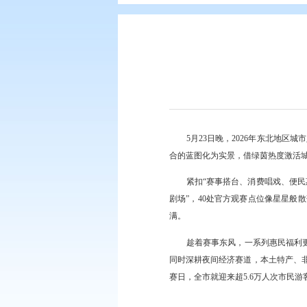
您现在所在的位置：
首页
>
要闻动
5月23日晚，2
合的蓝图化为实景，借
紧扣“赛事搭台、消
剧场”，40处官方观