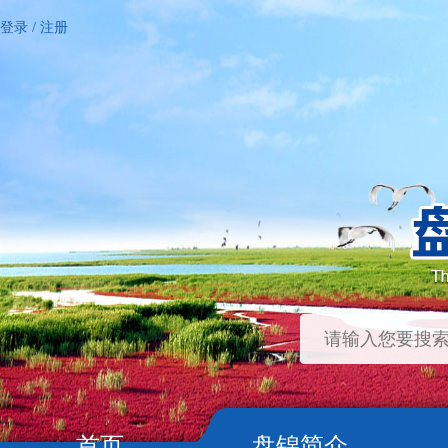
登录
/
注册
首页
盘锦简介