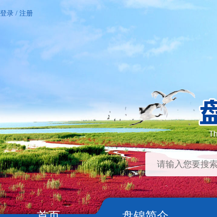
登录
/
注册
首页
盘锦简介