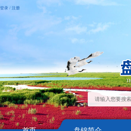
登录
/
注册
首页
盘锦简介