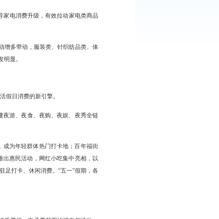
餐饮、加油站四大核心消费领域，精准发放消费补贴，全方位满足居
水城”、兴隆台区“春满兴隆 四十芳华”、大洼区“春惠大洼 悦动消
促消费浓厚氛围。
利等多样化促销活动，兼顾消费实用性与体验感，有效聚拢人气、
特色演艺、潮流市集、亲子休闲等多元活动，打造沉浸式、一站式消
，叠加“五彩消费季”活动，引导家电消费升级，有效拉动家电类商品
费品类来看，受假期户外出游活动增多带动，服装类、针织纺品类、体
消费主流，消费结构升级态势愈发明显。
态供给、提升消费体验，成为激活假日消费的新引擎。