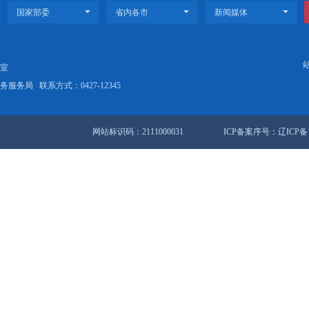
热潮，多元业态激活城市动能，盘锦正以文旅体商深度融合之势，持续
出新与守正的辩证法
融合 点燃全域消费活力
站地图