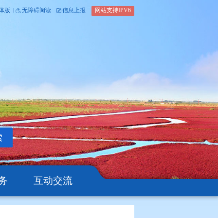
内部办公平台
简体版
繁体版
无障碍阅读
信息上报
网站支
搜索
公开
办事服务
互动交流