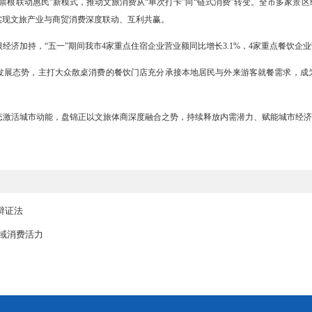
看演艺、赏夜景，人们在夜晚开心游玩，享受休闲时光。我市以夜间经
的夜间消费场景，丰富多彩的夜生活点亮城市夜色、升腾人间烟火。
”不可文化嘉年华火热启幕，配套设置文创市集、手作体验、音乐演出
动等特色业态，兼具文化底蕴与游玩趣味，全面激活街区消费活力；双
燃百姓消费热情；桔子市集汇聚特色美食、潮流好物、文创产品，契合市
明显增加，消费热度持续攀升。
旅消费链条延伸
市创新推出“景区票根联动惠民”新模式，推动文旅消费从“单次打卡”向
等27家商户，实现文旅产业与商贸消费深度联动、互利共赢。
示，依托票根经济加持，“五一”期间我市4家重点住宿企业营业额同比增长
向好、差异化发展态势，主打大众散桌消费的餐饮门店充分承接本地居
显现。