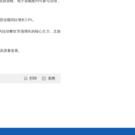
济特色街区为抓手，着力构建夜游、夜食、夜购、夜娱、夜秀全链
等活动，凭借浓郁的文艺氛围，成为年轻群体热门打卡地；百年福街
台城城墙夜市依托线上团购推出惠民活动，网红小吃集中亮相，以
民游客消费需求，吸引人们驻足打卡、休闲消费。“五一”假期，各
“链式消费”转变。全市多家景区纸质票根、电子票截图均可参与活动，
3.1%，4家重点餐饮企业营业额同比增长3.9%。
民与外来游客就餐需求，成为拉动餐饮市场增长的核心主力，文旅