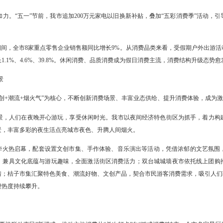
市全面构建全域联动促消费格局，各区县协同发力，聚焦商超、住宿、
元化、个性化需求。盘山县春季消费购物节、双台子区“约‘惠’春天 乐享
盛惠 燃动春夏”等特色主题活动轮番上线，形成上下联动、全域覆盖的
抢抓假日消费黄金契机，推出满减优惠、抽奖互动、礼券派送、折扣让
城、兴隆大厦、万达广场、桔子广场、双台城等地纷纷推出重磅优惠、
质扩容、提档升级。
换新政策持续加力。“五一”节前，我市追加200万元家电以旧换新补贴
显示，“五一”期间，全市8家重点零售企业销售额同比增长9%。从消
同比分别增长1.1%、4.6%、39.8%。休闲消费、品质消费成为假日
造沉浸式消费场景
特色街区以“文创+潮流+烟火气”为核心，不断创新消费场景、丰富业