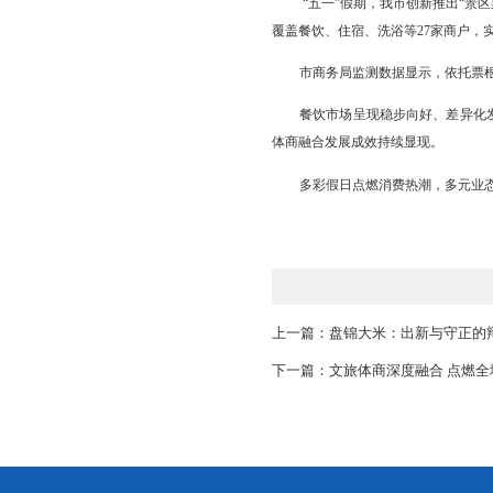
品美食、逛夜市、
条体验，打造特色鲜明
广厦艺术街非“趣
推出凤凰飞天、趣味互
亲民实惠的消费体验点
特色街区客流量较平日
票根经济破圈 文
“五一”假期，我
覆盖餐饮、住宿、洗浴
市商务局监测数据显
餐饮市场呈现稳步
体商融合发展成效持续