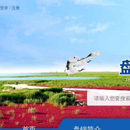
登录
/
注册
首页
盘锦简介