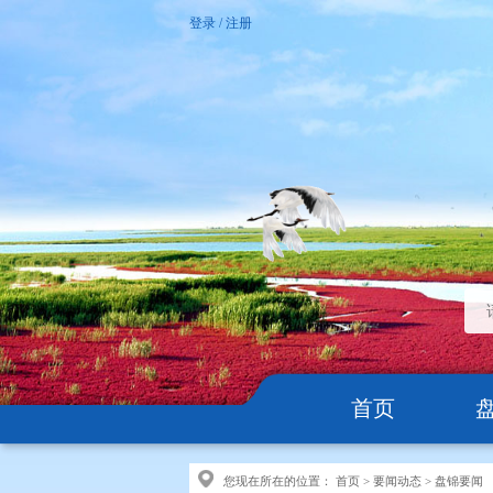
登录
/
注册
首页