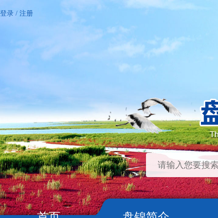
登录
/
注册
首页
盘锦简介