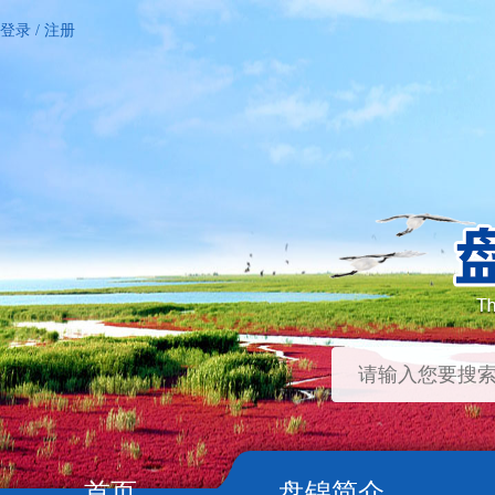
登录
/
注册
首页
盘锦简介