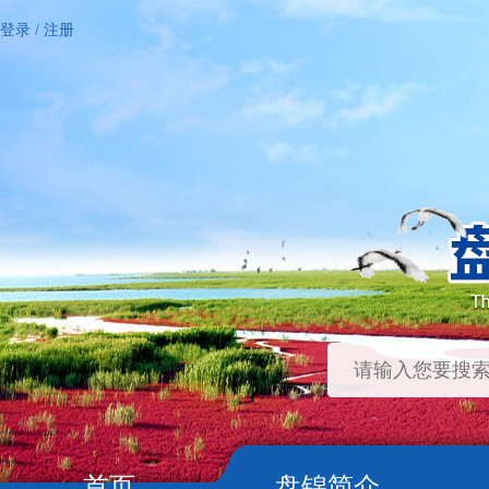
登录
/
注册
首页
盘锦简介