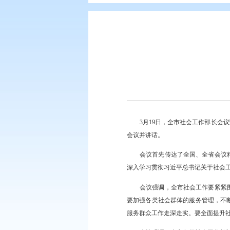
您现在所在的位置：
首页
>
要闻动
3月19日，全市社
会议并讲话。