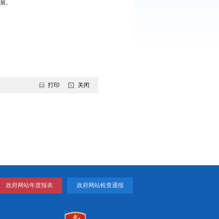
级社会工作部门坚持以习近平新时代中国特色社会主义思想为指导，
工作要求，推动全市社会工作取得新进展新成效。
制机制。要加强新兴领域党的建设，推动新兴领域党建提质增效。
力和效率的基层治理体系。要走好新时代党的群众路线，推进凝聚
力支撑。
推动新时代社会工作高质量发展。
打印
关闭