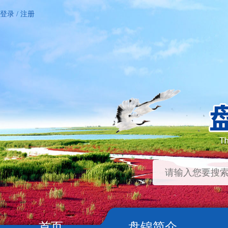
登录
/
注册
首页
盘锦简介