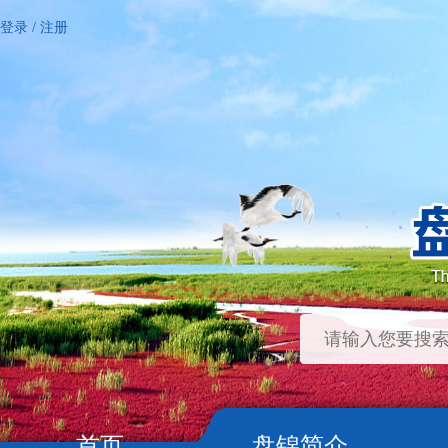
登录
/
注册
首页
盘锦简介