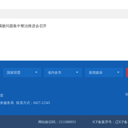
“十五五”规划开局之年，做好全市宣传思想文化工作，要坚持以习近
贯彻习近平文化思想和习近平总书记对辽宁振兴发展的重要讲话和重要
识形态安全防线，着力营造“十五五”开好局起好步的良好舆论环境，大
荣发展文化事业和文化产业，构建“内培外引、上下联动”的可持续人才
边不正之风和腐败问题集中整治推进会召开
守护“春节蓝”