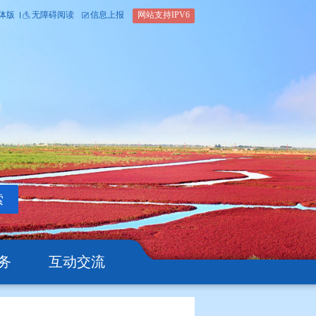
内部办公平台
简体版
繁体版
无障碍阅读
信息上报
网站支
搜索
公开
办事服务
互动交流