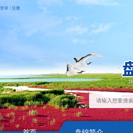
登录
/
注册
首页
盘锦简介