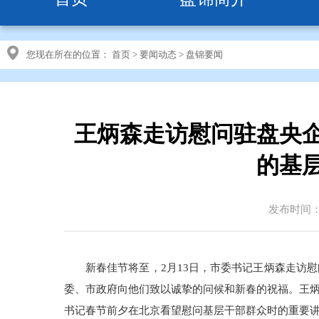
您现在所在的位置：
首页
>
要闻动态
>
盘锦要闻
王炳森走访慰问驻盘央
的基
发布时间：20
新春佳节将至，2月13日，市委书记王炳森走访
委、市政府向他们致以诚挚的问候和新春的祝福。王
书记春节前夕在北京看望慰问基层干部群众时的重要