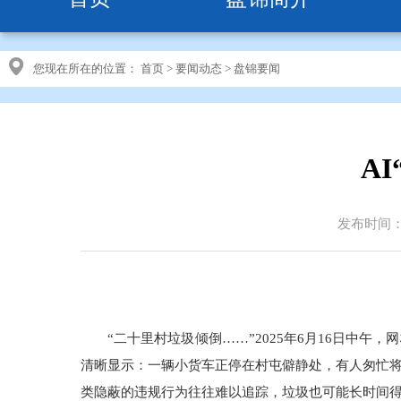
您现在所在的位置：
首页
>
要闻动态
>
盘锦要闻
A
发布时间：20
“二十里村垃圾倾倒……”2025年6月16日中
清晰显示：一辆小货车正停在村屯僻静处，有人匆忙将
类隐蔽的违规行为往往难以追踪，垃圾也可能长时间得