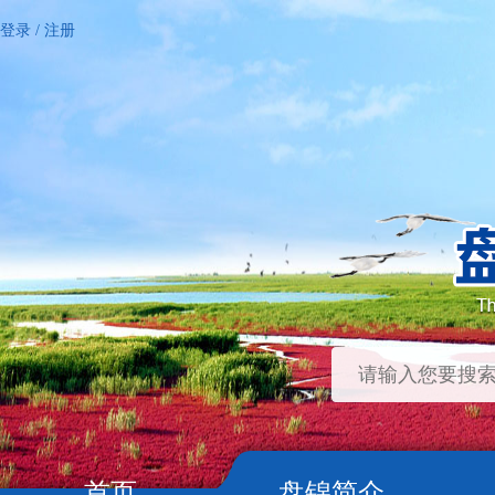
登录
/
注册
首页
盘锦简介