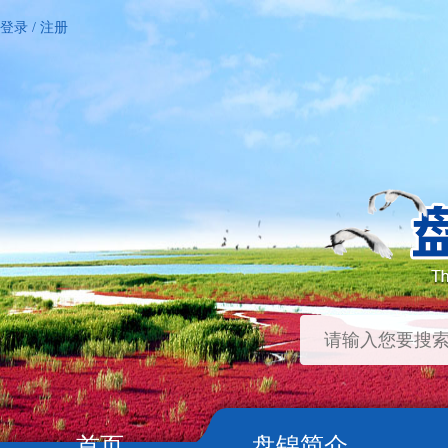
登录
/
注册
首页
盘锦简介