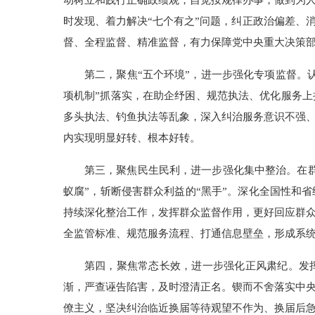
动树立和践行正确政绩观，自觉按规律办事，做到为人
时发现、着力解决“七个有之”问题，纠正政治偏差、
督、全程监督、精准监督，有力保障党中央重大决策部
第二，聚焦“五个环境”，进一步强化专项监督。认
项机制”抓落实，在助企纾困、规范执法、优化服务
多头执法、钓鱼执法等乱象，深入纠治服务意识不强
内实现明显好转、根本好转。
第三，聚焦民生民利，进一步强化集中整治。在
蚁腐”，斩断侵害群众利益的“黑手”。深化全国性和
持续深化整治工作，发挥群众监督作用，更好回应群
全监管标准、规范服务流程、打通信息壁垒，形成系
第四，聚焦常态长效，进一步强化正风肃纪。发
渐，严查诬告陷害，及时澄清正名。锲而不舍落实中
僚主义，坚决纠治临近换届等待观望不作为、换届后急