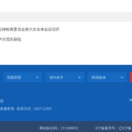
，邢鹏强调，要坚持以人民为中心的发展思想，坚守“安全第一、预防
转型，为全市高质量发展创造安全稳定的环境。要打造“畅通有序”的出
患排查无死角、治理整改零容忍、疏堵保畅全覆盖。要打造“协同联动”
客运、货运、危化品运输等重点行业监管，严格落实动态监控、车辆
要打造“共享共建”的人文环境，充分运用本次讲座内容更新理念、升级
文明交通的浓厚氛围，推动城市更安全、更有序、更畅通。
议形式召开，市政府领导班子成员，市政府秘书长，市政府副秘书长，
警种部门负责同志参加会议。各区县、辽滨经开区、盘锦高新区设分会
盘锦市第八届纪律检查委员会第六次全体会议召开
家地理标志保护示范区获批