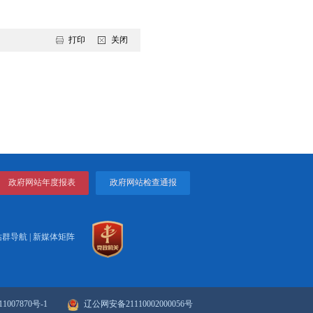
为主”原则，切实增强底线思维、极限思维，以务实举措推动交通安
行环境，深入实施城市交通精细化治理提升行动，深化城市路口精细
的治理环境，牢固树立“一盘棋”思想，健全信息共享、联勤联动、会
检验、驾驶人安全教育等制度，持续提升全市交通安全治理的系统
方法、提升效能，加强文明出行、文明旅游等宣传引导，营造全社会
市政府组成部门、直属机构、市属国有企业主要负责同志，市公安
场。
打印
关闭