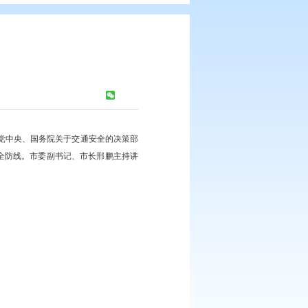
红海滩讲堂”
浏览次数：
403
次
生产工作的重要论述，全面落实党中央、国务院关于交通安全的决策部
准化水平，切实筑牢交通安全防线。市委副书记、市长邢鹏主持讲