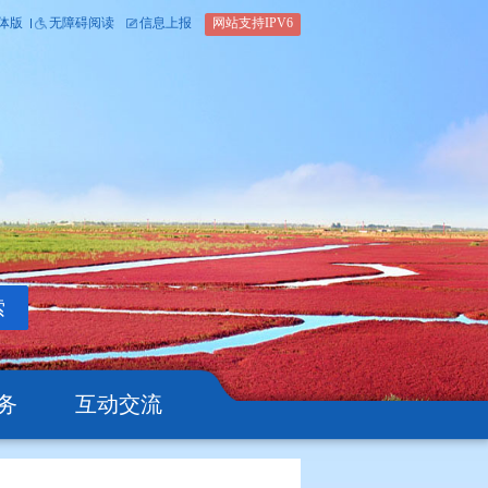
内部办公平台
简体版
繁体版
无障碍阅读
信息上报
网站支
搜索
公开
办事服务
互动交流