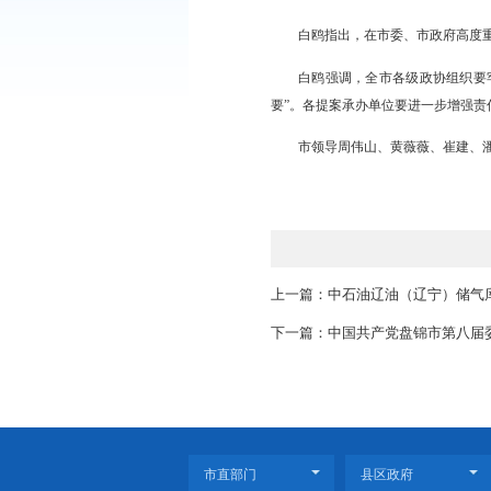
座谈会上，视察组
办理工作发表了反馈意
邢鹏指出，市政协
工作改进、推动发展作
能落地见效。他希望，
展之力，助力全市高质
白鸥指出，在市委
白鸥强调，全市各
要”。各提案承办单位
市领导周伟山、黄