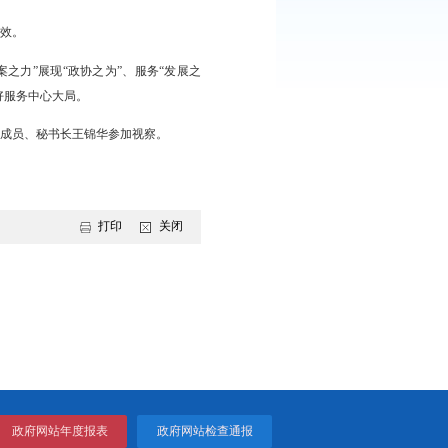
、市民政局等承办单位汇报了重点提案办理情况，与会委员围绕提案
入、建议务实，体现了市政协高度的政治责任感与使命感，为政府
、优化服务保障，确保每一件提案都得到积极转化、每一条建议都
社会发展的重点难点问题，多建睿智之言、多谋务实之策、多聚发
配合，提案办理工作取得新成效。
牢精品意识，努力以“提案之力”展现“政协之为”、服务“发展之
办理工作不断提质增效，更好服务中心大局。
员、秘书长王冰，市政协党组成员、秘书长王锦华参加视察。