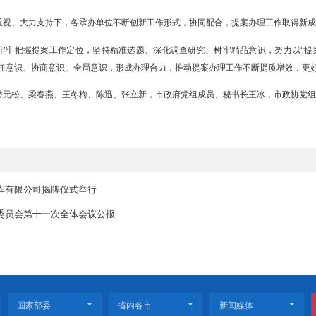
听取了市政府关于2025年市政协提案办理情况的通报；市农业农村局
见并提出建议。
的提案工作站位有高度、选题有精度、内容有温度，针对性强、调研深
出了积极贡献。全市政府系统要主动支持配合政协工作，完善协商机制
市政协进一步发挥人才荟萃、智力密集、联系广泛优势，聚焦全市经济
量发展行稳致远。
、市政府高度重视、大力支持下，各承办单位不断创新工作形式，协同
级政协组织要牢牢把握提案工作定位，坚持精准选题、深化调查研究、树
要进一步增强责任意识、协商意识、全局意识，形成办理合力，推动提案
薇薇、崔建、潘元松、梁春燕、王冬梅、陈迅、张立新，市政府党组成