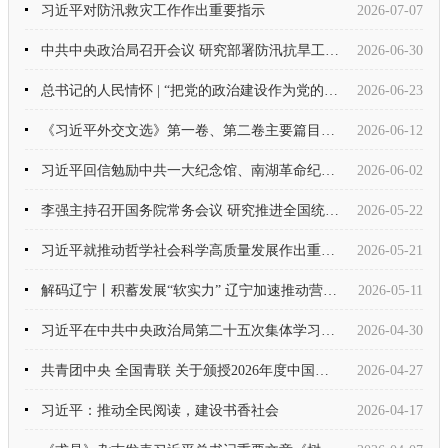
习近平对防汛救灾工作作出重要指示
2026-07-07
中共中央政治局召开会议 研究部署防汛抗旱工作 中共中央总书记习近平主持会议
2026-06-30
总书记的人民情怀 | “把党的政治建设作为党的根本性建设”
2026-06-23
《习近平外交文选》第一卷、第二卷主要篇目介绍
2026-06-12
习近平回信勉励中共一大纪念馆、南湖革命纪念馆少先队红领巾讲解员：传承红色基因增长知识本领 在新征程上跑好历史接力赛 祝全国
2026-06-02
李强主持召开国务院常务会议 研究推进全国统一大市场建设有关工作 审议通过《现代化应急体系建设“十五五”规划》 讨论《中华人
2026-05-22
习近平就推动哲学社会科学高质量发展作出重要指示
2026-05-21
解码辽宁丨积蓄发展“软实力” 辽宁加速推动营商环境焕新
2026-05-11
习近平在中共中央政治局第二十五次集体学习时强调：着力提高防范应对自然灾害能力 切实维护人民群众生命财产安全
2026-04-30
共青团中央 全国青联 关于颁授2026年度中国青年五四奖章暨新时代青年先锋奖的决定
2026-04-27
习近平：推动全民阅读，建设书香社会
2026-04-17